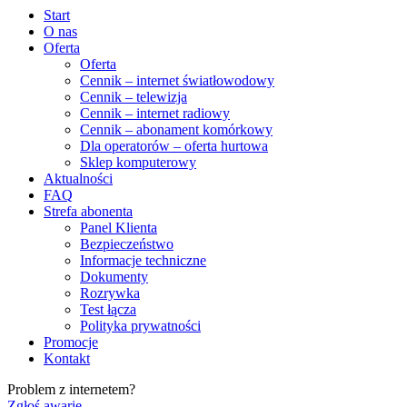
Start
O nas
Oferta
Oferta
Cennik – internet światłowodowy
Cennik – telewizja
Cennik – internet radiowy
Cennik – abonament komórkowy
Dla operatorów – oferta hurtowa
Sklep komputerowy
Aktualności
FAQ
Strefa abonenta
Panel Klienta
Bezpieczeństwo
Informacje techniczne
Dokumenty
Rozrywka
Test łącza
Polityka prywatności
Promocje
Kontakt
Problem z internetem?
Zgłoś awarię