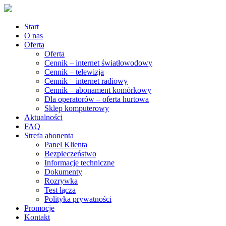
Start
O nas
Oferta
Oferta
Cennik – internet światłowodowy
Cennik – telewizja
Cennik – internet radiowy
Cennik – abonament komórkowy
Dla operatorów – oferta hurtowa
Sklep komputerowy
Aktualności
FAQ
Strefa abonenta
Panel Klienta
Bezpieczeństwo
Informacje techniczne
Dokumenty
Rozrywka
Test łącza
Polityka prywatności
Promocje
Kontakt