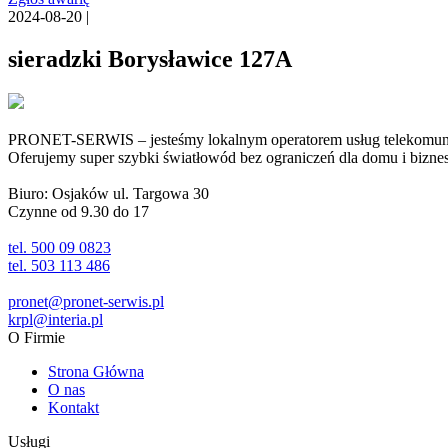
2024-08-20 |
sieradzki Borysławice 127A
PRONET-SERWIS – jesteśmy lokalnym operatorem usług telekomunika
Oferujemy super szybki światłowód bez ograniczeń dla domu i biznesu 
Biuro: Osjaków ul. Targowa 30
Czynne od 9.30 do 17
tel. 500 09 0823
tel. 503 113 486
pronet@pronet-serwis.pl
krpl@interia.pl
O Firmie
Strona Główna
O nas
Kontakt
Usługi