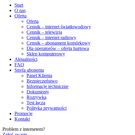
Start
O nas
Oferta
Oferta
Cennik – internet światłowodowy
Cennik – telewizja
Cennik – internet radiowy
Cennik – abonament komórkowy
Dla operatorów – oferta hurtowa
Sklep komputerowy
Aktualności
FAQ
Strefa abonenta
Panel Klienta
Bezpieczeństwo
Informacje techniczne
Dokumenty
Rozrywka
Test łącza
Polityka prywatności
Promocje
Kontakt
Problem z internetem?
Zgłoś awarię