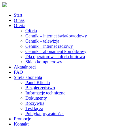
Start
O nas
Oferta
Oferta
Cennik – internet światłowodowy
Cennik – telewizja
Cennik – internet radiowy
Cennik – abonament komórkowy
Dla operatorów – oferta hurtowa
Sklep komputerowy
Aktualności
FAQ
Strefa abonenta
Panel Klienta
Bezpieczeństwo
Informacje techniczne
Dokumenty
Rozrywka
Test łącza
Polityka prywatności
Promocje
Kontakt