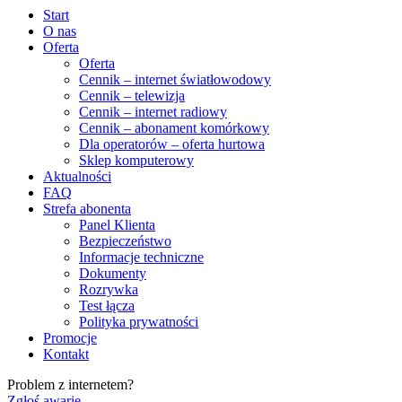
Start
O nas
Oferta
Oferta
Cennik – internet światłowodowy
Cennik – telewizja
Cennik – internet radiowy
Cennik – abonament komórkowy
Dla operatorów – oferta hurtowa
Sklep komputerowy
Aktualności
FAQ
Strefa abonenta
Panel Klienta
Bezpieczeństwo
Informacje techniczne
Dokumenty
Rozrywka
Test łącza
Polityka prywatności
Promocje
Kontakt
Problem z internetem?
Zgłoś awarię