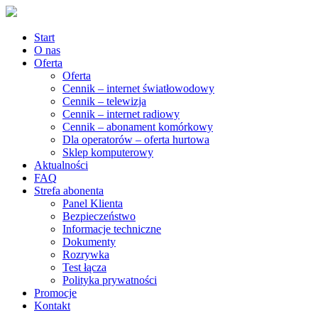
Start
O nas
Oferta
Oferta
Cennik – internet światłowodowy
Cennik – telewizja
Cennik – internet radiowy
Cennik – abonament komórkowy
Dla operatorów – oferta hurtowa
Sklep komputerowy
Aktualności
FAQ
Strefa abonenta
Panel Klienta
Bezpieczeństwo
Informacje techniczne
Dokumenty
Rozrywka
Test łącza
Polityka prywatności
Promocje
Kontakt