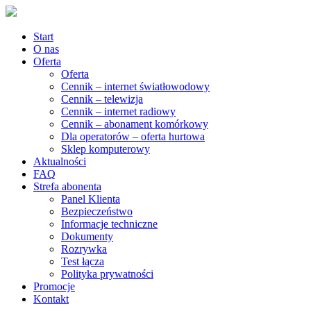
Start
O nas
Oferta
Oferta
Cennik – internet światłowodowy
Cennik – telewizja
Cennik – internet radiowy
Cennik – abonament komórkowy
Dla operatorów – oferta hurtowa
Sklep komputerowy
Aktualności
FAQ
Strefa abonenta
Panel Klienta
Bezpieczeństwo
Informacje techniczne
Dokumenty
Rozrywka
Test łącza
Polityka prywatności
Promocje
Kontakt