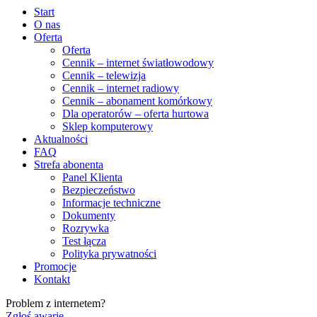
Start
O nas
Oferta
Oferta
Cennik – internet światłowodowy
Cennik – telewizja
Cennik – internet radiowy
Cennik – abonament komórkowy
Dla operatorów – oferta hurtowa
Sklep komputerowy
Aktualności
FAQ
Strefa abonenta
Panel Klienta
Bezpieczeństwo
Informacje techniczne
Dokumenty
Rozrywka
Test łącza
Polityka prywatności
Promocje
Kontakt
Problem z internetem?
Zgłoś awarię