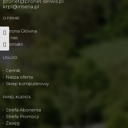
pronet@pronet-serwis.pl
krpl@interia.pl
O FIRMIE
Strona Główna
Wysoki kontrast
O nas
Kontakt
Powiększ tekst
USŁUGI
Cennik
Nasza oferta
Sklep komputerowy
PANEL KLIENTA
Strefa Abonenta
Strefa Promocji
Zasięg