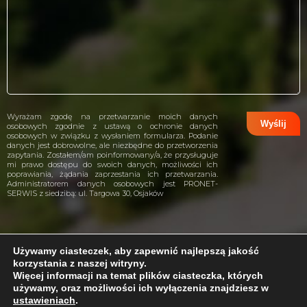
Wyrażam zgodę na przetwarzanie moich danych
osobowych zgodnie z ustawą o ochronie danych
osobowych w związku z wysłaniem formularza. Podanie
danych jest dobrowolne, ale niezbędne do przetworzenia
zapytania. Zostałem/am poinformowany/a, że przysługuje
mi prawo dostępu do swoich danych, możliwości ich
poprawiania, żądania zaprzestania ich przetwarzania.
Administratorem danych osobowych jest PRONET-
SERWIS z siedzibą: ul. Targowa 30, Osjaków
Używamy ciasteczek, aby zapewnić najlepszą jakość
korzystania z naszej witryny.
projekt i wykonanie:
CreativeHeads.pl
Więcej informacji na temat plików ciasteczka, których
używamy, oraz możliwości ich wyłączenia znajdziesz w
ustawieniach
.
Problem z internetem?