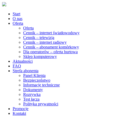
Start
O nas
Oferta
Oferta
Cennik – internet światłowodowy
Cennik – telewizja
Cennik – internet radiowy
Cennik – abonament komórkowy
Dla operatorów – oferta hurtowa
Sklep komputerowy
Aktualności
FAQ
Strefa abonenta
Panel Klienta
Bezpieczeństwo
Informacje techniczne
Dokumenty
Rozrywka
Test łącza
Polityka prywatności
Promocje
Kontakt