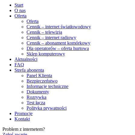
Start
O nas
Oferta
Oferta
Cennik – internet światłowodowy
Cennik – telewizja
Cennik – internet radiowy
Cennik – abonament komórkowy
Dla operatorów – oferta hurtowa
Sklep komputerowy
Aktualności
FAQ
Strefa abonenta
Panel Klienta
Bezpieczeństwo
Informacje techniczne
Dokumenty
Rozrywka
Test łącza
Polityka prywatności
Promocje
Kontakt
Problem z internetem?
Zgłoś awarię