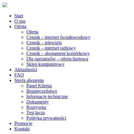
Start
O nas
Oferta
Oferta
Cennik – internet światłowodowy
Cennik – telewizja
Cennik – internet radiowy
Cennik – abonament komórkowy
Dla operatorów – oferta hurtowa
Sklep komputerowy
Aktualności
FAQ
Strefa abonenta
Panel Klienta
Bezpieczeństwo
Informacje techniczne
Dokumenty
Rozrywka
Test łącza
Polityka prywatności
Promocje
Kontakt