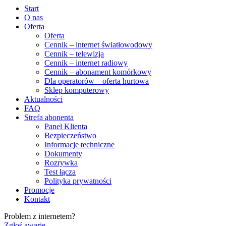
Start
O nas
Oferta
Oferta
Cennik – internet światłowodowy
Cennik – telewizja
Cennik – internet radiowy
Cennik – abonament komórkowy
Dla operatorów – oferta hurtowa
Sklep komputerowy
Aktualności
FAQ
Strefa abonenta
Panel Klienta
Bezpieczeństwo
Informacje techniczne
Dokumenty
Rozrywka
Test łącza
Polityka prywatności
Promocje
Kontakt
Problem z internetem?
Zgłoś awarię