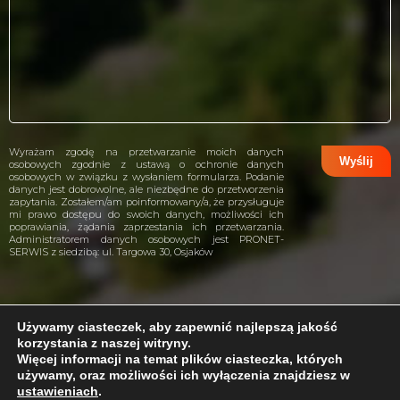
Wyrażam zgodę na przetwarzanie moich danych
osobowych zgodnie z ustawą o ochronie danych
osobowych w związku z wysłaniem formularza. Podanie
danych jest dobrowolne, ale niezbędne do przetworzenia
zapytania. Zostałem/am poinformowany/a, że przysługuje
mi prawo dostępu do swoich danych, możliwości ich
poprawiania, żądania zaprzestania ich przetwarzania.
Administratorem danych osobowych jest PRONET-
SERWIS z siedzibą: ul. Targowa 30, Osjaków
Używamy ciasteczek, aby zapewnić najlepszą jakość
korzystania z naszej witryny.
projekt i wykonanie:
CreativeHeads.pl
Więcej informacji na temat plików ciasteczka, których
używamy, oraz możliwości ich wyłączenia znajdziesz w
ustawieniach
.
Problem z internetem?