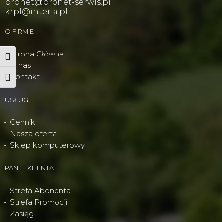
pronet@pronet-serwis.pl
krpl@interia.pl
O FIRMIE
Strona Główna
Wysoki kontrast
O nas
Kontakt
Powiększ tekst
USŁUGI
Cennik
Nasza oferta
Sklep komputerowy
PANEL KLIENTA
Strefa Abonenta
Strefa Promocji
Zasięg