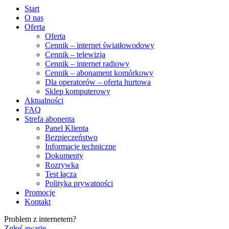
Start
O nas
Oferta
Oferta
Cennik – internet światłowodowy
Cennik – telewizja
Cennik – internet radiowy
Cennik – abonament komórkowy
Dla operatorów – oferta hurtowa
Sklep komputerowy
Aktualności
FAQ
Strefa abonenta
Panel Klienta
Bezpieczeństwo
Informacje techniczne
Dokumenty
Rozrywka
Test łącza
Polityka prywatności
Promocje
Kontakt
Problem z internetem?
Zgłoś awarię