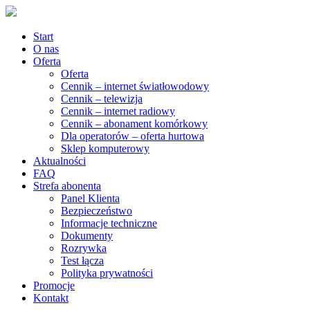
Start
O nas
Oferta
Oferta
Cennik – internet światłowodowy
Cennik – telewizja
Cennik – internet radiowy
Cennik – abonament komórkowy
Dla operatorów – oferta hurtowa
Sklep komputerowy
Aktualności
FAQ
Strefa abonenta
Panel Klienta
Bezpieczeństwo
Informacje techniczne
Dokumenty
Rozrywka
Test łącza
Polityka prywatności
Promocje
Kontakt