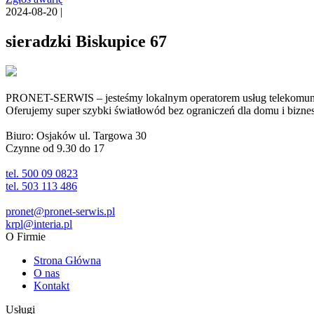
2024-08-20 |
sieradzki Biskupice 67
PRONET-SERWIS – jesteśmy lokalnym operatorem usług telekomunika
Oferujemy super szybki światłowód bez ograniczeń dla domu i biznesu 
Biuro: Osjaków ul. Targowa 30
Czynne od 9.30 do 17
tel. 500 09 0823
tel. 503 113 486
pronet@pronet-serwis.pl
krpl@interia.pl
O Firmie
Strona Główna
O nas
Kontakt
Usługi