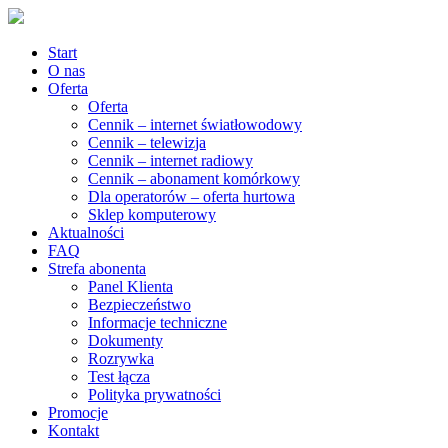
Start
O nas
Oferta
Oferta
Cennik – internet światłowodowy
Cennik – telewizja
Cennik – internet radiowy
Cennik – abonament komórkowy
Dla operatorów – oferta hurtowa
Sklep komputerowy
Aktualności
FAQ
Strefa abonenta
Panel Klienta
Bezpieczeństwo
Informacje techniczne
Dokumenty
Rozrywka
Test łącza
Polityka prywatności
Promocje
Kontakt