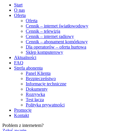
Start
O nas
Oferta
Oferta
Cennik – internet światłowodowy
Cennik – telewizja
Cennik – internet radiowy
Cennik – abonament komórkowy
Dla operatorów – oferta hurtowa
Sklep komputerowy
Aktualności
FAQ
Strefa abonenta
Panel Klienta
Bezpieczeństwo
Informacje techniczne
Dokumenty
Rozrywka
Test łącza
Polityka prywatności
Promocje
Kontakt
Problem z internetem?
Zgłoś awarię