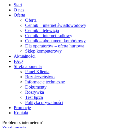
Start
O nas
Oferta
Oferta
Cennik – internet światłowodowy
Cennik – telewizja
Cennik – internet radiowy
Cennik – abonament komórkowy
Dla operatorów – oferta hurtowa
Sklep komputerowy
Aktualności
FAQ
Strefa abonenta
Panel Klienta
Bezpieczeństwo
Informacje techniczne
Dokumenty
Rozrywka
Test łącza
Polityka prywatności
Promocje
Kontakt
Problem z internetem?
Zgłoś awarię