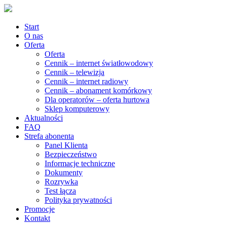
Start
O nas
Oferta
Oferta
Cennik – internet światłowodowy
Cennik – telewizja
Cennik – internet radiowy
Cennik – abonament komórkowy
Dla operatorów – oferta hurtowa
Sklep komputerowy
Aktualności
FAQ
Strefa abonenta
Panel Klienta
Bezpieczeństwo
Informacje techniczne
Dokumenty
Rozrywka
Test łącza
Polityka prywatności
Promocje
Kontakt