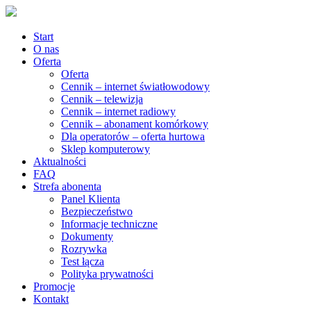
Start
O nas
Oferta
Oferta
Cennik – internet światłowodowy
Cennik – telewizja
Cennik – internet radiowy
Cennik – abonament komórkowy
Dla operatorów – oferta hurtowa
Sklep komputerowy
Aktualności
FAQ
Strefa abonenta
Panel Klienta
Bezpieczeństwo
Informacje techniczne
Dokumenty
Rozrywka
Test łącza
Polityka prywatności
Promocje
Kontakt