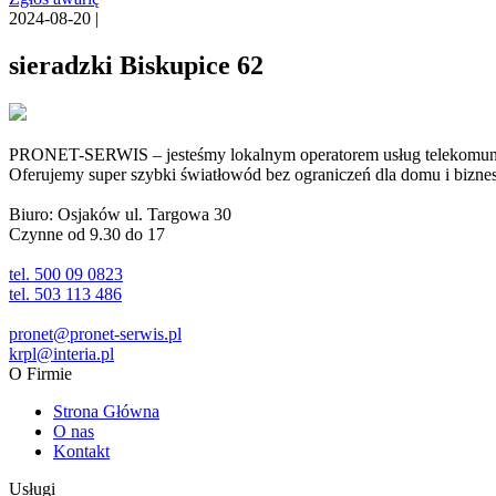
2024-08-20 |
sieradzki Biskupice 62
PRONET-SERWIS – jesteśmy lokalnym operatorem usług telekomunika
Oferujemy super szybki światłowód bez ograniczeń dla domu i biznesu 
Biuro: Osjaków ul. Targowa 30
Czynne od 9.30 do 17
tel. 500 09 0823
tel. 503 113 486
pronet@pronet-serwis.pl
krpl@interia.pl
O Firmie
Strona Główna
O nas
Kontakt
Usługi