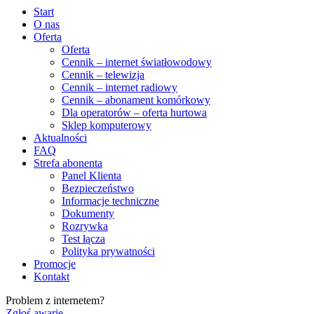
Start
O nas
Oferta
Oferta
Cennik – internet światłowodowy
Cennik – telewizja
Cennik – internet radiowy
Cennik – abonament komórkowy
Dla operatorów – oferta hurtowa
Sklep komputerowy
Aktualności
FAQ
Strefa abonenta
Panel Klienta
Bezpieczeństwo
Informacje techniczne
Dokumenty
Rozrywka
Test łącza
Polityka prywatności
Promocje
Kontakt
Problem z internetem?
Zgłoś awarię