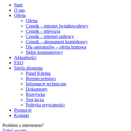
Start
O nas
Oferta
Oferta
Cennik – internet światłowodowy
Cennik – telewizja
Cennik – internet radiowy
Cennik – abonament komórkowy
Dla operatorów – oferta hurtowa
Sklep komputerowy
Aktualności
FAQ
Strefa abonenta
Panel Klienta
Bezpieczeństwo
Informacje techniczne
Dokumenty
Rozrywka
Test łącza
Polityka prywatności
Promocje
Kontakt
Problem z internetem?
Zgłoś awarię