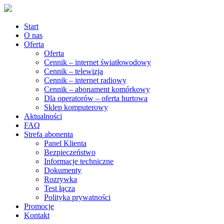
Start
O nas
Oferta
Oferta
Cennik – internet światłowodowy
Cennik – telewizja
Cennik – internet radiowy
Cennik – abonament komórkowy
Dla operatorów – oferta hurtowa
Sklep komputerowy
Aktualności
FAQ
Strefa abonenta
Panel Klienta
Bezpieczeństwo
Informacje techniczne
Dokumenty
Rozrywka
Test łącza
Polityka prywatności
Promocje
Kontakt