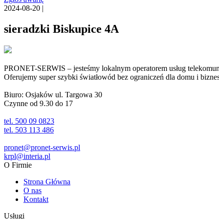
2024-08-20 |
sieradzki Biskupice 4A
PRONET-SERWIS – jesteśmy lokalnym operatorem usług telekomunika
Oferujemy super szybki światłowód bez ograniczeń dla domu i biznesu 
Biuro: Osjaków ul. Targowa 30
Czynne od 9.30 do 17
tel. 500 09 0823
tel. 503 113 486
pronet@pronet-serwis.pl
krpl@interia.pl
O Firmie
Strona Główna
O nas
Kontakt
Usługi