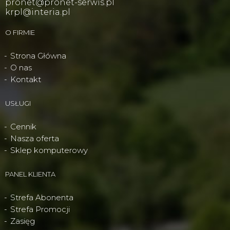
pronet@pronet-serwis.pl
krpl@interia.pl
O FIRMIE
Strona Główna
O nas
Kontakt
USŁUGI
Cennik
Nasza oferta
Sklep komputerowy
PANEL KLIENTA
Strefa Abonenta
Strefa Promocji
Zasięg