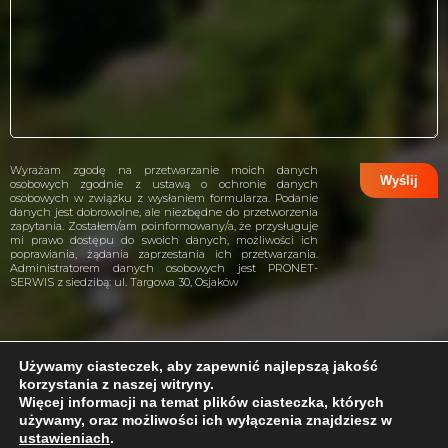
Wyrażam zgodę na przetwarzanie moich danych
osobowych zgodnie z ustawą o ochronie danych
osobowych w związku z wysłaniem formularza. Podanie
danych jest dobrowolne, ale niezbędne do przetworzenia
zapytania. Zostałem/am poinformowany/a, że przysługuje
mi prawo dostępu do swoich danych, możliwości ich
poprawiania, żądania zaprzestania ich przetwarzania.
Administratorem danych osobowych jest PRONET-
SERWIS z siedzibą: ul. Targowa 30, Osjaków
Używamy ciasteczek, aby zapewnić najlepszą jakość
korzystania z naszej witryny.
projekt i wykonanie:
CreativeHeads.pl
Więcej informacji na temat plików ciasteczka, których
używamy, oraz możliwości ich wyłączenia znajdziesz w
ustawieniach
.
Problem z internetem?