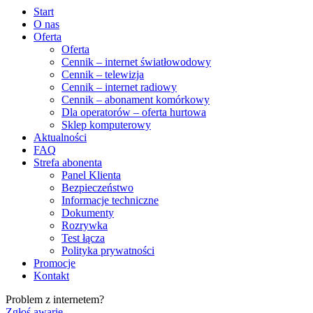
Start
O nas
Oferta
Oferta
Cennik – internet światłowodowy
Cennik – telewizja
Cennik – internet radiowy
Cennik – abonament komórkowy
Dla operatorów – oferta hurtowa
Sklep komputerowy
Aktualności
FAQ
Strefa abonenta
Panel Klienta
Bezpieczeństwo
Informacje techniczne
Dokumenty
Rozrywka
Test łącza
Polityka prywatności
Promocje
Kontakt
Problem z internetem?
Zgłoś awarię