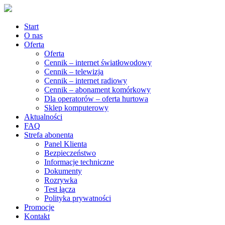
Start
O nas
Oferta
Oferta
Cennik – internet światłowodowy
Cennik – telewizja
Cennik – internet radiowy
Cennik – abonament komórkowy
Dla operatorów – oferta hurtowa
Sklep komputerowy
Aktualności
FAQ
Strefa abonenta
Panel Klienta
Bezpieczeństwo
Informacje techniczne
Dokumenty
Rozrywka
Test łącza
Polityka prywatności
Promocje
Kontakt