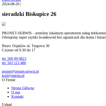
2024-08-20 |
sieradzki Biskupice 26
PRONET-SERWIS – jesteśmy lokalnym operatorem usług telekomunika
Oferujemy super szybki światłowód bez ograniczeń dla domu i biznesu 
Biuro: Osjaków ul. Targowa 30
Czynne od 9.30 do 17
tel. 500 09 0823
tel. 503 113 486
pronet@pronet-serwis.pl
krpl@interia.pl
O Firmie
Strona Główna
O nas
Kontakt
Usługi