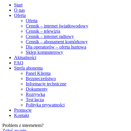
Start
O nas
Oferta
Oferta
Cennik – internet światłowodowy
Cennik – telewizja
Cennik – internet radiowy
Cennik – abonament komórkowy
Dla operatorów – oferta hurtowa
Sklep komputerowy
Aktualności
FAQ
Strefa abonenta
Panel Klienta
Bezpieczeństwo
Informacje techniczne
Dokumenty
Rozrywka
Test łącza
Polityka prywatności
Promocje
Kontakt
Problem z internetem?
Zgłoś awarię