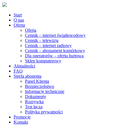
Start
O nas
Oferta
Oferta
Cennik – internet światłowodowy
Cennik – telewizja
Cennik – internet radiowy
Cennik – abonament komórkowy
Dla operatorów – oferta hurtowa
Sklep komputerowy
Aktualności
FAQ
Strefa abonenta
Panel Klienta
Bezpieczeństwo
Informacje techniczne
Dokumenty
Rozrywka
Test łącza
Polityka prywatności
Promocje
Kontakt