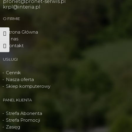
pronet@pronet-serwis.pl
krpl@interia.pl
O FIRMIE
Strona Główna
Wysoki kontrast
O nas
Kontakt
Powiększ tekst
USŁUGI
Cennik
Nasza oferta
Sklep komputerowy
PANEL KLIENTA
Strefa Abonenta
Strefa Promocji
Zasięg