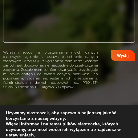
Wyrażam zgodę na przetwarzanie moich danych
osobowych zgodnie z ustawą o ochronie danych
osobowych w związku z wysłaniem formularza. Podanie
danych jest dobrowolne, ale niezbędne do przetworzenia
zapytania. Zostałem/am poinformowany/a, że przysługuje
mi prawo dostępu do swoich danych, możliwości ich
poprawiania, żądania zaprzestania ich przetwarzania.
Administratorem danych osobowych jest PRONET-
SERWIS z siedzibą: ul. Targowa 30, Osjaków
Używamy ciasteczek, aby zapewnić najlepszą jakość
korzystania z naszej witryny.
projekt i wykonanie:
CreativeHeads.pl
Więcej informacji na temat plików ciasteczka, których
używamy, oraz możliwości ich wyłączenia znajdziesz w
ustawieniach
.
Problem z internetem?