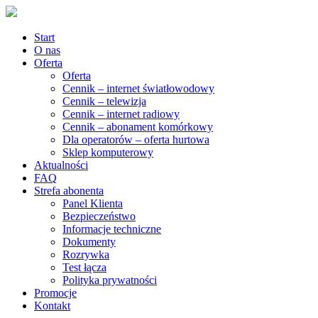
Start
O nas
Oferta
Oferta
Cennik – internet światłowodowy
Cennik – telewizja
Cennik – internet radiowy
Cennik – abonament komórkowy
Dla operatorów – oferta hurtowa
Sklep komputerowy
Aktualności
FAQ
Strefa abonenta
Panel Klienta
Bezpieczeństwo
Informacje techniczne
Dokumenty
Rozrywka
Test łącza
Polityka prywatności
Promocje
Kontakt