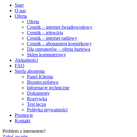
Start
O nas
Oferta
Oferta
Cennik – internet światłowodowy
Cennik – telewizja
Cennik – internet radiowy
Cennik – abonament komórkowy
Dla operatorów – oferta hurtowa
Sklep komputerowy
Aktualności
FAQ
Strefa abonenta
Panel Klienta
Bezpieczeństwo
Informacje techniczne
Dokumenty
Rozrywka
Test łącza
Polityka prywatności
Promocje
Kontakt
Problem z internetem?
Zgłoś awarię