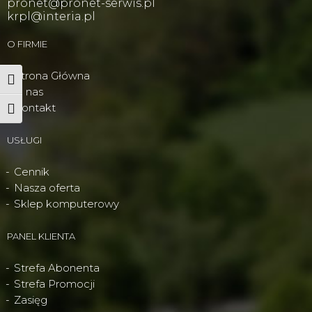
pronet@pronet-serwis.pl
krpl@interia.pl
O FIRMIE
Strona Główna
Wysoki kontrast
O nas
Kontakt
Powiększ tekst
USŁUGI
Cennik
Nasza oferta
Sklep komputerowy
PANEL KLIENTA
Strefa Abonenta
Strefa Promocji
Zasięg