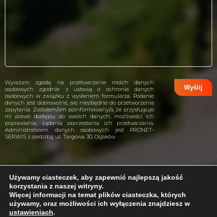
Wyrażam zgodę na przetwarzanie moich danych
osobowych zgodnie z ustawą o ochronie danych
osobowych w związku z wysłaniem formularza. Podanie
danych jest dobrowolne, ale niezbędne do przetworzenia
zapytania. Zostałem/am poinformowany/a, że przysługuje
mi prawo dostępu do swoich danych, możliwości ich
poprawiania, żądania zaprzestania ich przetwarzania.
Administratorem danych osobowych jest PRONET-
SERWIS z siedzibą: ul. Targowa 30, Osjaków
Używamy ciasteczek, aby zapewnić najlepszą jakość
korzystania z naszej witryny.
projekt i wykonanie:
CreativeHeads.pl
Więcej informacji na temat plików ciasteczka, których
używamy, oraz możliwości ich wyłączenia znajdziesz w
ustawieniach
.
Problem z internetem?