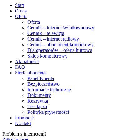
Start
O nas
Oferta
Oferta
Cennik – internet światłowodowy
Cennik – telewizja
Cennik – internet radiowy
Cennik – abonament komórkowy
Dla operatorów – oferta hurtowa
Sklep komputerowy
Aktualności
FAQ
Strefa abonenta
Panel Klienta
Bezpieczeństwo
Informacje techniczne
Dokumenty
Rozrywka
Test łącza
Polityka prywatności
Promocje
Kontakt
Problem z internetem?
Zgłoś awarię