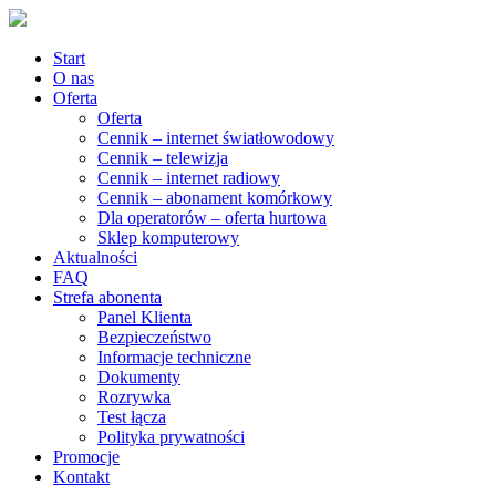
Start
O nas
Oferta
Oferta
Cennik – internet światłowodowy
Cennik – telewizja
Cennik – internet radiowy
Cennik – abonament komórkowy
Dla operatorów – oferta hurtowa
Sklep komputerowy
Aktualności
FAQ
Strefa abonenta
Panel Klienta
Bezpieczeństwo
Informacje techniczne
Dokumenty
Rozrywka
Test łącza
Polityka prywatności
Promocje
Kontakt