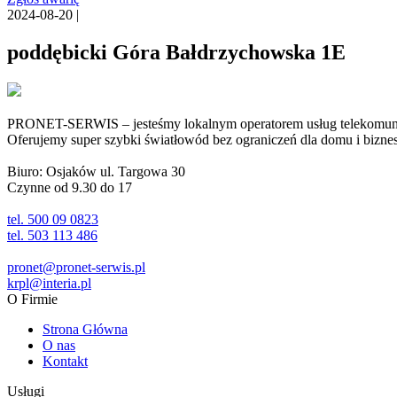
2024-08-20 |
poddębicki Góra Bałdrzychowska 1E
PRONET-SERWIS – jesteśmy lokalnym operatorem usług telekomunika
Oferujemy super szybki światłowód bez ograniczeń dla domu i biznesu 
Biuro: Osjaków ul. Targowa 30
Czynne od 9.30 do 17
tel. 500 09 0823
tel. 503 113 486
pronet@pronet-serwis.pl
krpl@interia.pl
O Firmie
Strona Główna
O nas
Kontakt
Usługi