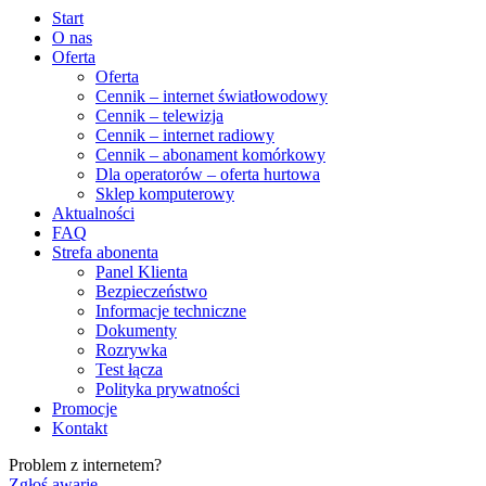
Start
O nas
Oferta
Oferta
Cennik – internet światłowodowy
Cennik – telewizja
Cennik – internet radiowy
Cennik – abonament komórkowy
Dla operatorów – oferta hurtowa
Sklep komputerowy
Aktualności
FAQ
Strefa abonenta
Panel Klienta
Bezpieczeństwo
Informacje techniczne
Dokumenty
Rozrywka
Test łącza
Polityka prywatności
Promocje
Kontakt
Problem z internetem?
Zgłoś awarię