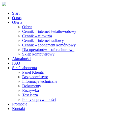
Start
O nas
Oferta
Oferta
Cennik – internet światłowodowy
Cennik – telewizja
Cennik – internet radiowy
Cennik – abonament komórkowy
Dla operatorów – oferta hurtowa
Sklep komputerowy
Aktualności
FAQ
Strefa abonenta
Panel Klienta
Bezpieczeństwo
Informacje techniczne
Dokumenty
Rozrywka
Test łącza
Polityka prywatności
Promocje
Kontakt