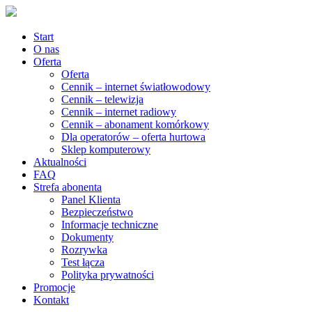
Start
O nas
Oferta
Oferta
Cennik – internet światłowodowy
Cennik – telewizja
Cennik – internet radiowy
Cennik – abonament komórkowy
Dla operatorów – oferta hurtowa
Sklep komputerowy
Aktualności
FAQ
Strefa abonenta
Panel Klienta
Bezpieczeństwo
Informacje techniczne
Dokumenty
Rozrywka
Test łącza
Polityka prywatności
Promocje
Kontakt