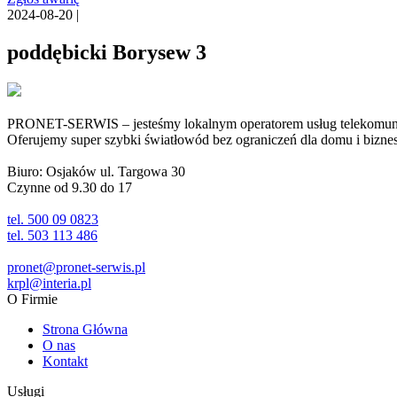
2024-08-20 |
poddębicki Borysew 3
PRONET-SERWIS – jesteśmy lokalnym operatorem usług telekomunika
Oferujemy super szybki światłowód bez ograniczeń dla domu i biznesu 
Biuro: Osjaków ul. Targowa 30
Czynne od 9.30 do 17
tel. 500 09 0823
tel. 503 113 486
pronet@pronet-serwis.pl
krpl@interia.pl
O Firmie
Strona Główna
O nas
Kontakt
Usługi