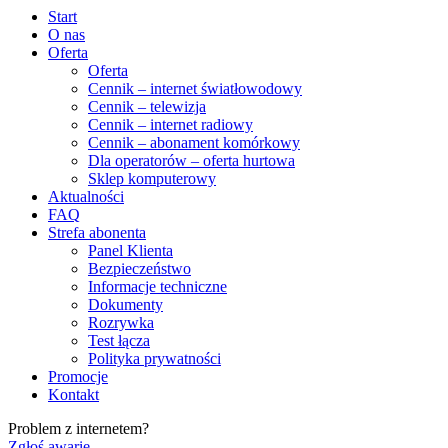
Start
O nas
Oferta
Oferta
Cennik – internet światłowodowy
Cennik – telewizja
Cennik – internet radiowy
Cennik – abonament komórkowy
Dla operatorów – oferta hurtowa
Sklep komputerowy
Aktualności
FAQ
Strefa abonenta
Panel Klienta
Bezpieczeństwo
Informacje techniczne
Dokumenty
Rozrywka
Test łącza
Polityka prywatności
Promocje
Kontakt
Problem z internetem?
Zgłoś awarię