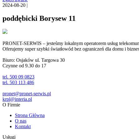
2024-08-20 |
poddębicki Borysew 11
PRONET-SERWIS – jesteśmy lokalnym operatorem usług telekomunika
Oferujemy super szybki światłowód bez ograniczeń dla domu i biznesu 
Biuro: Osjaków ul. Targowa 30
Czynne od 9.30 do 17
tel. 500 09 0823
tel. 503 113 486
pronet@pronet-serwis.pl
krpl@interia.pl
O Firmie
Strona Główna
O nas
Kontakt
Usługi