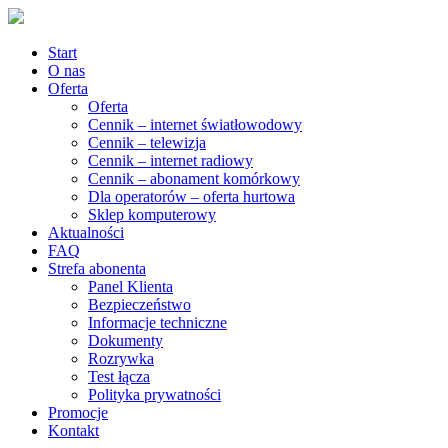
Start
O nas
Oferta
Oferta
Cennik – internet światłowodowy
Cennik – telewizja
Cennik – internet radiowy
Cennik – abonament komórkowy
Dla operatorów – oferta hurtowa
Sklep komputerowy
Aktualności
FAQ
Strefa abonenta
Panel Klienta
Bezpieczeństwo
Informacje techniczne
Dokumenty
Rozrywka
Test łącza
Polityka prywatności
Promocje
Kontakt