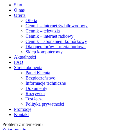
Start
O nas
Oferta
Oferta
Cennik – internet światłowodowy
Cennik – telewizja
Cennik – internet radiowy
Cennik – abonament komórkowy
Dla operatorów – oferta hurtowa
Sklep komputerowy
Aktualności
FAQ
Strefa abonenta
Panel Klienta
Bezpieczeństwo
Informacje techniczne
Dokumenty
Rozrywka
Test łącza
Polityka prywatności
Promocje
Kontakt
Problem z internetem?
Zgłoś awarię