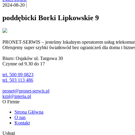
2024-08-20 |
poddębicki Borki Lipkowskie 9
PRONET-SERWIS – jesteśmy lokalnym operatorem usług telekomunika
Oferujemy super szybki światłowód bez ograniczeń dla domu i biznesu 
Biuro: Osjaków ul. Targowa 30
Czynne od 9.30 do 17
tel. 500 09 0823
tel. 503 113 486
pronet@pronet-serwis.pl
krpl@interia.pl
O Firmie
Strona Główna
O nas
Kontakt
Usługi