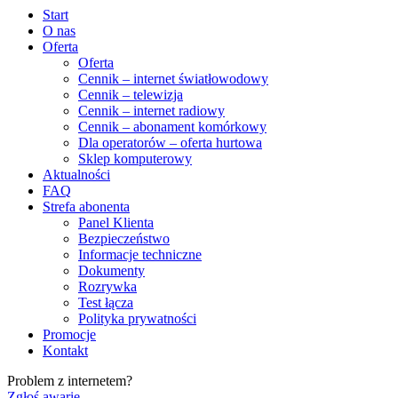
Start
O nas
Oferta
Oferta
Cennik – internet światłowodowy
Cennik – telewizja
Cennik – internet radiowy
Cennik – abonament komórkowy
Dla operatorów – oferta hurtowa
Sklep komputerowy
Aktualności
FAQ
Strefa abonenta
Panel Klienta
Bezpieczeństwo
Informacje techniczne
Dokumenty
Rozrywka
Test łącza
Polityka prywatności
Promocje
Kontakt
Problem z internetem?
Zgłoś awarię