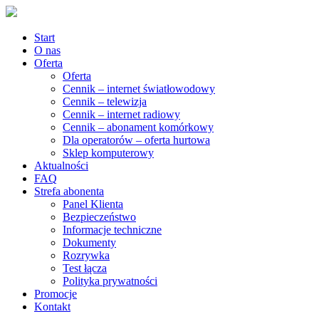
Start
O nas
Oferta
Oferta
Cennik – internet światłowodowy
Cennik – telewizja
Cennik – internet radiowy
Cennik – abonament komórkowy
Dla operatorów – oferta hurtowa
Sklep komputerowy
Aktualności
FAQ
Strefa abonenta
Panel Klienta
Bezpieczeństwo
Informacje techniczne
Dokumenty
Rozrywka
Test łącza
Polityka prywatności
Promocje
Kontakt