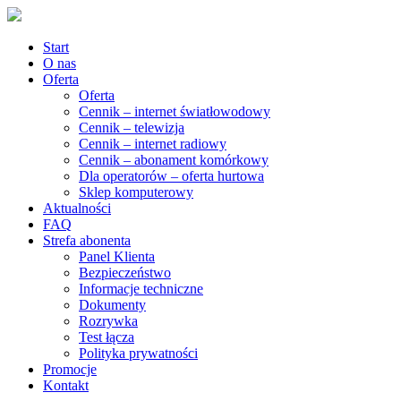
Start
O nas
Oferta
Oferta
Cennik – internet światłowodowy
Cennik – telewizja
Cennik – internet radiowy
Cennik – abonament komórkowy
Dla operatorów – oferta hurtowa
Sklep komputerowy
Aktualności
FAQ
Strefa abonenta
Panel Klienta
Bezpieczeństwo
Informacje techniczne
Dokumenty
Rozrywka
Test łącza
Polityka prywatności
Promocje
Kontakt