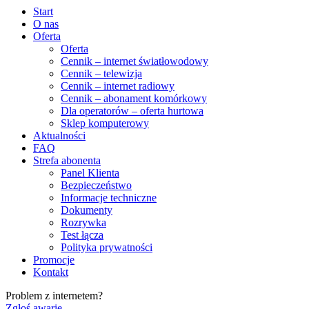
Start
O nas
Oferta
Oferta
Cennik – internet światłowodowy
Cennik – telewizja
Cennik – internet radiowy
Cennik – abonament komórkowy
Dla operatorów – oferta hurtowa
Sklep komputerowy
Aktualności
FAQ
Strefa abonenta
Panel Klienta
Bezpieczeństwo
Informacje techniczne
Dokumenty
Rozrywka
Test łącza
Polityka prywatności
Promocje
Kontakt
Problem z internetem?
Zgłoś awarię