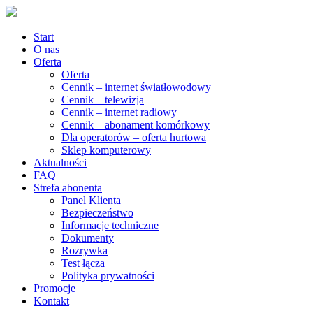
Start
O nas
Oferta
Oferta
Cennik – internet światłowodowy
Cennik – telewizja
Cennik – internet radiowy
Cennik – abonament komórkowy
Dla operatorów – oferta hurtowa
Sklep komputerowy
Aktualności
FAQ
Strefa abonenta
Panel Klienta
Bezpieczeństwo
Informacje techniczne
Dokumenty
Rozrywka
Test łącza
Polityka prywatności
Promocje
Kontakt