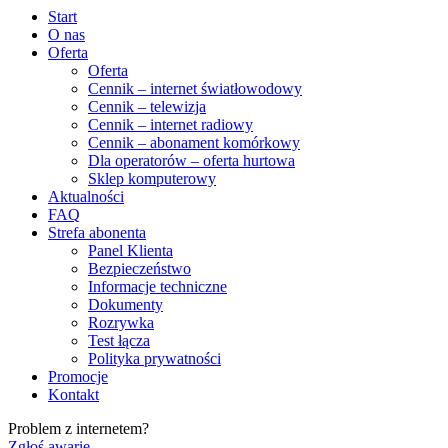
Start
O nas
Oferta
Oferta
Cennik – internet światłowodowy
Cennik – telewizja
Cennik – internet radiowy
Cennik – abonament komórkowy
Dla operatorów – oferta hurtowa
Sklep komputerowy
Aktualności
FAQ
Strefa abonenta
Panel Klienta
Bezpieczeństwo
Informacje techniczne
Dokumenty
Rozrywka
Test łącza
Polityka prywatności
Promocje
Kontakt
Problem z internetem?
Zgłoś awarię