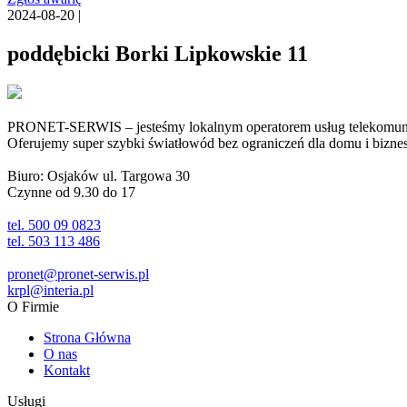
2024-08-20 |
poddębicki Borki Lipkowskie 11
PRONET-SERWIS – jesteśmy lokalnym operatorem usług telekomunika
Oferujemy super szybki światłowód bez ograniczeń dla domu i biznesu 
Biuro: Osjaków ul. Targowa 30
Czynne od 9.30 do 17
tel. 500 09 0823
tel. 503 113 486
pronet@pronet-serwis.pl
krpl@interia.pl
O Firmie
Strona Główna
O nas
Kontakt
Usługi