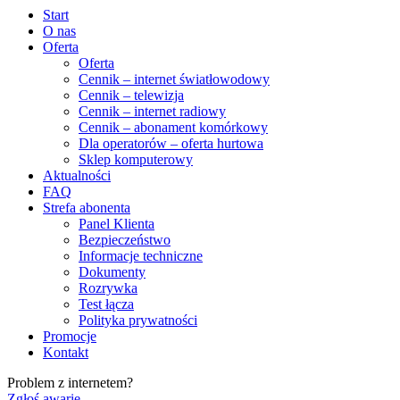
Start
O nas
Oferta
Oferta
Cennik – internet światłowodowy
Cennik – telewizja
Cennik – internet radiowy
Cennik – abonament komórkowy
Dla operatorów – oferta hurtowa
Sklep komputerowy
Aktualności
FAQ
Strefa abonenta
Panel Klienta
Bezpieczeństwo
Informacje techniczne
Dokumenty
Rozrywka
Test łącza
Polityka prywatności
Promocje
Kontakt
Problem z internetem?
Zgłoś awarię