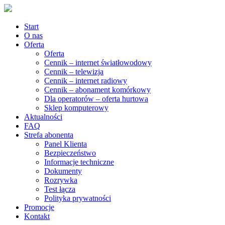
Start
O nas
Oferta
Oferta
Cennik – internet światłowodowy
Cennik – telewizja
Cennik – internet radiowy
Cennik – abonament komórkowy
Dla operatorów – oferta hurtowa
Sklep komputerowy
Aktualności
FAQ
Strefa abonenta
Panel Klienta
Bezpieczeństwo
Informacje techniczne
Dokumenty
Rozrywka
Test łącza
Polityka prywatności
Promocje
Kontakt