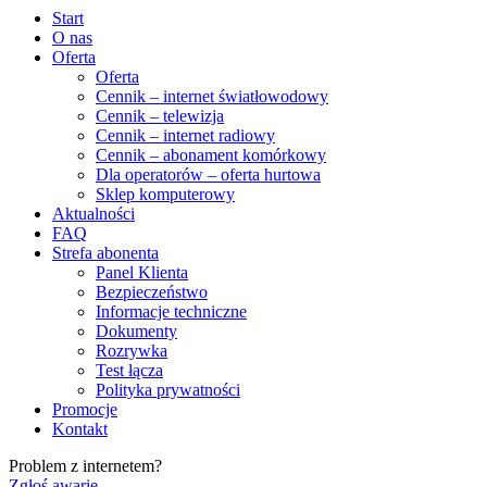
Start
O nas
Oferta
Oferta
Cennik – internet światłowodowy
Cennik – telewizja
Cennik – internet radiowy
Cennik – abonament komórkowy
Dla operatorów – oferta hurtowa
Sklep komputerowy
Aktualności
FAQ
Strefa abonenta
Panel Klienta
Bezpieczeństwo
Informacje techniczne
Dokumenty
Rozrywka
Test łącza
Polityka prywatności
Promocje
Kontakt
Problem z internetem?
Zgłoś awarię