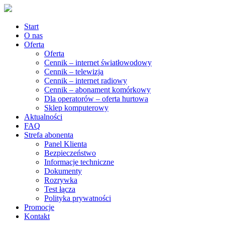
Start
O nas
Oferta
Oferta
Cennik – internet światłowodowy
Cennik – telewizja
Cennik – internet radiowy
Cennik – abonament komórkowy
Dla operatorów – oferta hurtowa
Sklep komputerowy
Aktualności
FAQ
Strefa abonenta
Panel Klienta
Bezpieczeństwo
Informacje techniczne
Dokumenty
Rozrywka
Test łącza
Polityka prywatności
Promocje
Kontakt