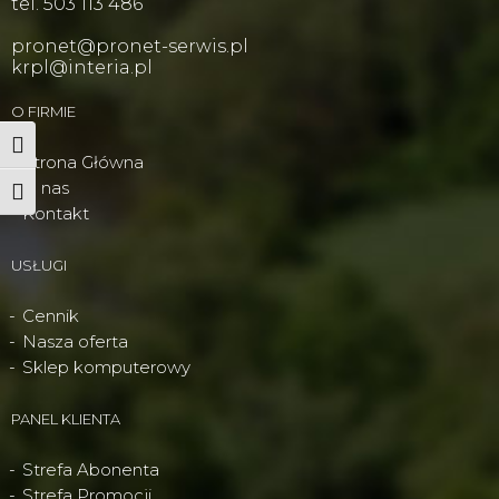
tel. 503 113 486
pronet@pronet-serwis.pl
krpl@interia.pl
O FIRMIE
Wysoki kontrast
Strona Główna
O nas
Powiększ tekst
Kontakt
USŁUGI
Cennik
Nasza oferta
Sklep komputerowy
PANEL KLIENTA
Strefa Abonenta
Strefa Promocji