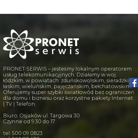
PRONET-SERWIS – jesteśmy lokalnym operatorem
usług telekomunikacyjnych. Działamy w woj.
łódzkim, w powiatach: zduńskowolskim, sieradzkim,
łaskim, wieluńskim, pajęczańskim, bełchatowskim.
Oferujemy super szybki światłowód bez ograniczeń
dla domu i biznesu oraz korzystne pakiety Internet
| TV | Telefon.
Biuro: Osjaków ul. Targowa 30
Czynne od 9.30 do 17
tel. 500 09 0823