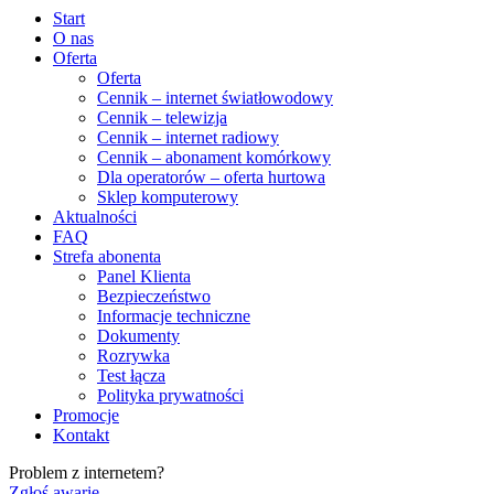
Start
O nas
Oferta
Oferta
Cennik – internet światłowodowy
Cennik – telewizja
Cennik – internet radiowy
Cennik – abonament komórkowy
Dla operatorów – oferta hurtowa
Sklep komputerowy
Aktualności
FAQ
Strefa abonenta
Panel Klienta
Bezpieczeństwo
Informacje techniczne
Dokumenty
Rozrywka
Test łącza
Polityka prywatności
Promocje
Kontakt
Problem z internetem?
Zgłoś awarię