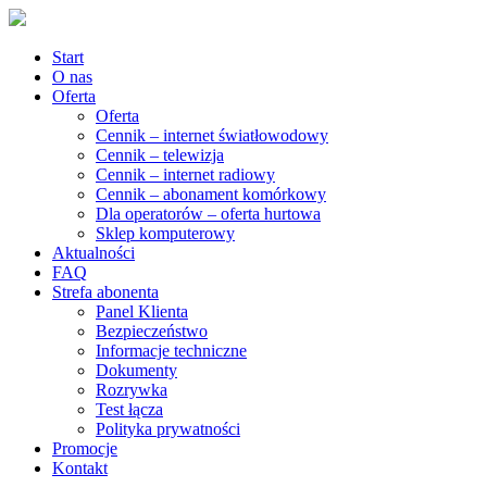
Start
O nas
Oferta
Oferta
Cennik – internet światłowodowy
Cennik – telewizja
Cennik – internet radiowy
Cennik – abonament komórkowy
Dla operatorów – oferta hurtowa
Sklep komputerowy
Aktualności
FAQ
Strefa abonenta
Panel Klienta
Bezpieczeństwo
Informacje techniczne
Dokumenty
Rozrywka
Test łącza
Polityka prywatności
Promocje
Kontakt