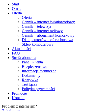
Start
O nas
Oferta
Oferta
Cennik – internet światłowodowy
Cennik – telewizja
Cennik – internet radiowy
Cennik – abonament komórkowy
Dla operatorów – oferta hurtowa
Sklep komputerowy
Aktualności
FAQ
Strefa abonenta
Panel Klienta
Bezpieczeństwo
Informacje techniczne
Dokumenty
Rozrywka
Test łącza
Polityka prywatności
Promocje
Kontakt
Problem z internetem?
Zgłoś awarię