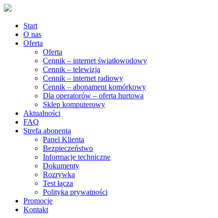
Start
O nas
Oferta
Oferta
Cennik – internet światłowodowy
Cennik – telewizja
Cennik – internet radiowy
Cennik – abonament komórkowy
Dla operatorów – oferta hurtowa
Sklep komputerowy
Aktualności
FAQ
Strefa abonenta
Panel Klienta
Bezpieczeństwo
Informacje techniczne
Dokumenty
Rozrywka
Test łącza
Polityka prywatności
Promocje
Kontakt