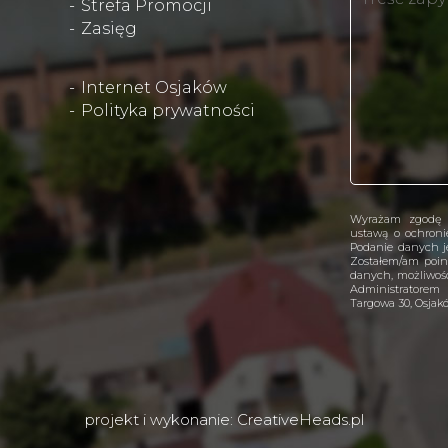
Strefa Promocji
Zasięg
Internet Osjaków
Polityka prywatności
Wyrażam zgodę 
ustawą o ochron
Podanie danych je
Zostałem/am poin
danych, możliwośc
Administratorem
Targowa 30, Osjak
projekt i wykonanie:
CreativeHeads.pl