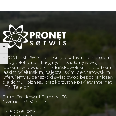
Wysoki kontrast
PRONET-SERWIS – jesteśmy lokalnym operatorem
Powiększ tekst
usług telekomunikacyjnych. Działamy w woj.
łódzkim, w powiatach: zduńskowolskim, sieradzkim,
łaskim, wieluńskim, pajęczańskim, bełchatowskim.
Oferujemy super szybki światłowód bez ograniczeń
dla domu i biznesu oraz korzystne pakiety Internet
| TV | Telefon.
Biuro: Osjaków ul. Targowa 30
Czynne od 9.30 do 17
tel. 500 09 0823