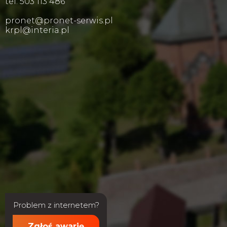
tel. 503 113 486
pronet@pronet-serwis.pl
krpl@interia.pl
Problem z internetem?
Zgłoś awarię