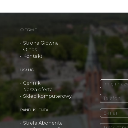
O FIRMIE
Strona Główna
O nas
Kontakt
USŁUGI
Cennik
Nasza oferta
Sklep komputerowy
PANEL KLIENTA
Strefa Abonenta