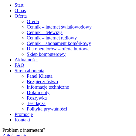
Start
O nas
Oferta
Oferta
Cennik – internet światłowodowy
Cennik – telewizja
Cennik – internet radiowy
Cennik – abonament komórkowy
Dla operatorów – oferta hurtowa
Sklep komputerowy
Aktualności
FAQ
Strefa abonenta
Panel Klienta
Bezpieczeństwo
Informacje techniczne
Dokumenty
Rozrywka
Test łącza
Polityka prywatności
Promocje
Kontakt
Problem z internetem?
Zgłoś awarię