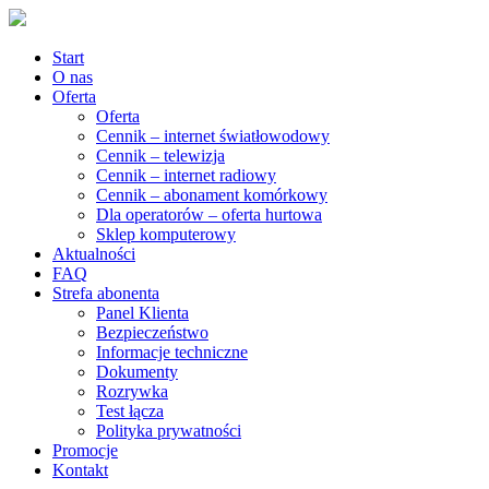
Start
O nas
Oferta
Oferta
Cennik – internet światłowodowy
Cennik – telewizja
Cennik – internet radiowy
Cennik – abonament komórkowy
Dla operatorów – oferta hurtowa
Sklep komputerowy
Aktualności
FAQ
Strefa abonenta
Panel Klienta
Bezpieczeństwo
Informacje techniczne
Dokumenty
Rozrywka
Test łącza
Polityka prywatności
Promocje
Kontakt