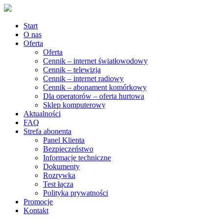
Start
O nas
Oferta
Oferta
Cennik – internet światłowodowy
Cennik – telewizja
Cennik – internet radiowy
Cennik – abonament komórkowy
Dla operatorów – oferta hurtowa
Sklep komputerowy
Aktualności
FAQ
Strefa abonenta
Panel Klienta
Bezpieczeństwo
Informacje techniczne
Dokumenty
Rozrywka
Test łącza
Polityka prywatności
Promocje
Kontakt