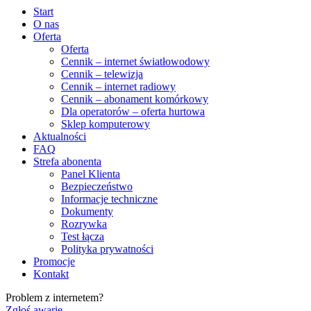
Start
O nas
Oferta
Oferta
Cennik – internet światłowodowy
Cennik – telewizja
Cennik – internet radiowy
Cennik – abonament komórkowy
Dla operatorów – oferta hurtowa
Sklep komputerowy
Aktualności
FAQ
Strefa abonenta
Panel Klienta
Bezpieczeństwo
Informacje techniczne
Dokumenty
Rozrywka
Test łącza
Polityka prywatności
Promocje
Kontakt
Problem z internetem?
Zgłoś awarię