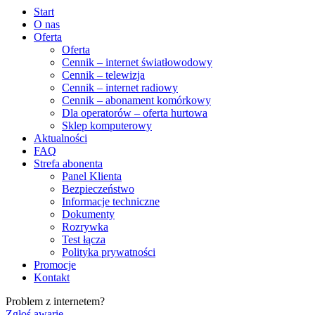
Start
O nas
Oferta
Oferta
Cennik – internet światłowodowy
Cennik – telewizja
Cennik – internet radiowy
Cennik – abonament komórkowy
Dla operatorów – oferta hurtowa
Sklep komputerowy
Aktualności
FAQ
Strefa abonenta
Panel Klienta
Bezpieczeństwo
Informacje techniczne
Dokumenty
Rozrywka
Test łącza
Polityka prywatności
Promocje
Kontakt
Problem z internetem?
Zgłoś awarię