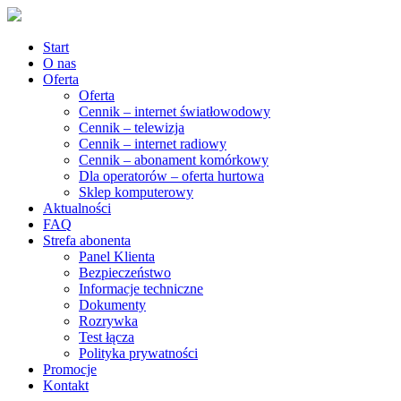
Start
O nas
Oferta
Oferta
Cennik – internet światłowodowy
Cennik – telewizja
Cennik – internet radiowy
Cennik – abonament komórkowy
Dla operatorów – oferta hurtowa
Sklep komputerowy
Aktualności
FAQ
Strefa abonenta
Panel Klienta
Bezpieczeństwo
Informacje techniczne
Dokumenty
Rozrywka
Test łącza
Polityka prywatności
Promocje
Kontakt