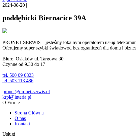
2024-08-20 |
poddębicki Biernacice 39A
PRONET-SERWIS – jesteśmy lokalnym operatorem usług telekomunika
Oferujemy super szybki światłowód bez ograniczeń dla domu i biznesu 
Biuro: Osjaków ul. Targowa 30
Czynne od 9.30 do 17
tel. 500 09 0823
tel. 503 113 486
pronet@pronet-serwis.pl
krpl@interia.pl
O Firmie
Strona Główna
O nas
Kontakt
Usługi