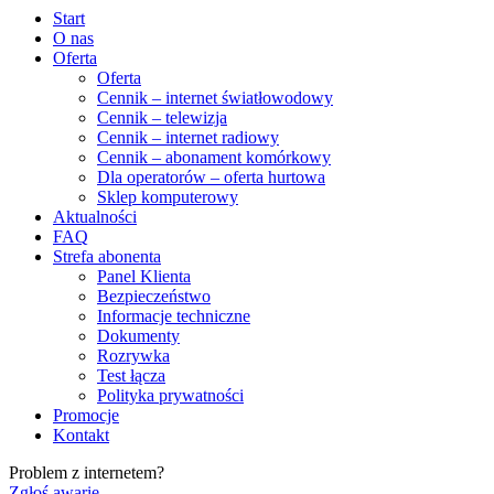
Start
O nas
Oferta
Oferta
Cennik – internet światłowodowy
Cennik – telewizja
Cennik – internet radiowy
Cennik – abonament komórkowy
Dla operatorów – oferta hurtowa
Sklep komputerowy
Aktualności
FAQ
Strefa abonenta
Panel Klienta
Bezpieczeństwo
Informacje techniczne
Dokumenty
Rozrywka
Test łącza
Polityka prywatności
Promocje
Kontakt
Problem z internetem?
Zgłoś awarię