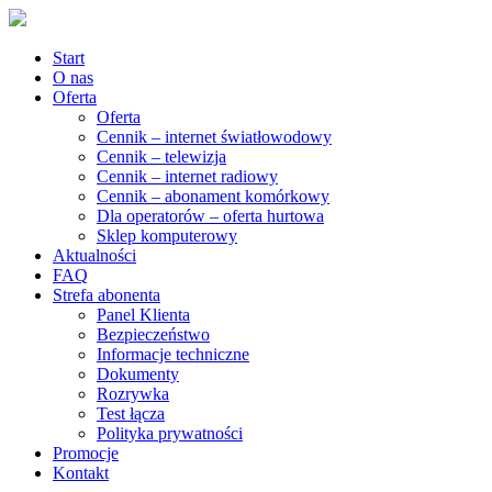
Start
O nas
Oferta
Oferta
Cennik – internet światłowodowy
Cennik – telewizja
Cennik – internet radiowy
Cennik – abonament komórkowy
Dla operatorów – oferta hurtowa
Sklep komputerowy
Aktualności
FAQ
Strefa abonenta
Panel Klienta
Bezpieczeństwo
Informacje techniczne
Dokumenty
Rozrywka
Test łącza
Polityka prywatności
Promocje
Kontakt