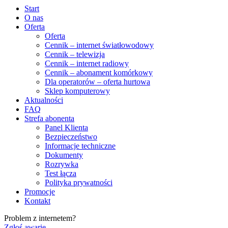
Start
O nas
Oferta
Oferta
Cennik – internet światłowodowy
Cennik – telewizja
Cennik – internet radiowy
Cennik – abonament komórkowy
Dla operatorów – oferta hurtowa
Sklep komputerowy
Aktualności
FAQ
Strefa abonenta
Panel Klienta
Bezpieczeństwo
Informacje techniczne
Dokumenty
Rozrywka
Test łącza
Polityka prywatności
Promocje
Kontakt
Problem z internetem?
Zgłoś awarię