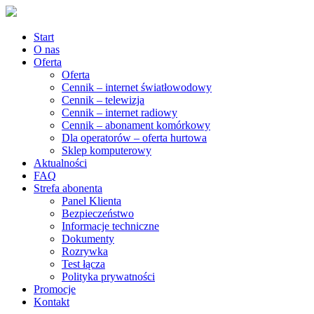
Start
O nas
Oferta
Oferta
Cennik – internet światłowodowy
Cennik – telewizja
Cennik – internet radiowy
Cennik – abonament komórkowy
Dla operatorów – oferta hurtowa
Sklep komputerowy
Aktualności
FAQ
Strefa abonenta
Panel Klienta
Bezpieczeństwo
Informacje techniczne
Dokumenty
Rozrywka
Test łącza
Polityka prywatności
Promocje
Kontakt