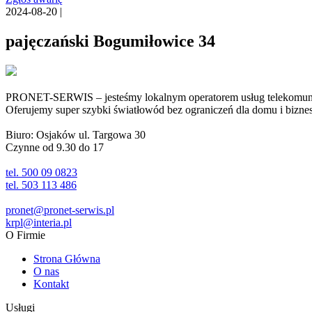
2024-08-20 |
pajęczański Bogumiłowice 34
PRONET-SERWIS – jesteśmy lokalnym operatorem usług telekomunika
Oferujemy super szybki światłowód bez ograniczeń dla domu i biznesu 
Biuro: Osjaków ul. Targowa 30
Czynne od 9.30 do 17
tel. 500 09 0823
tel. 503 113 486
pronet@pronet-serwis.pl
krpl@interia.pl
O Firmie
Strona Główna
O nas
Kontakt
Usługi