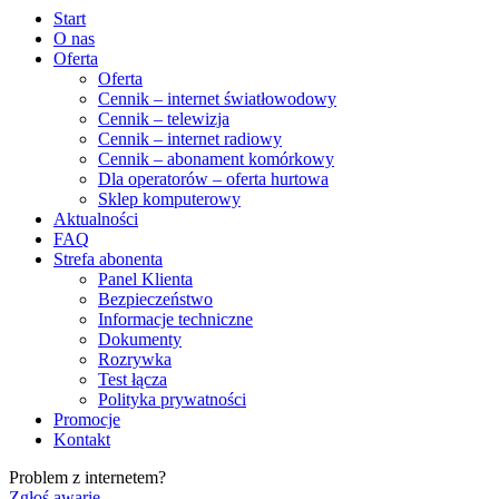
Start
O nas
Oferta
Oferta
Cennik – internet światłowodowy
Cennik – telewizja
Cennik – internet radiowy
Cennik – abonament komórkowy
Dla operatorów – oferta hurtowa
Sklep komputerowy
Aktualności
FAQ
Strefa abonenta
Panel Klienta
Bezpieczeństwo
Informacje techniczne
Dokumenty
Rozrywka
Test łącza
Polityka prywatności
Promocje
Kontakt
Problem z internetem?
Zgłoś awarię