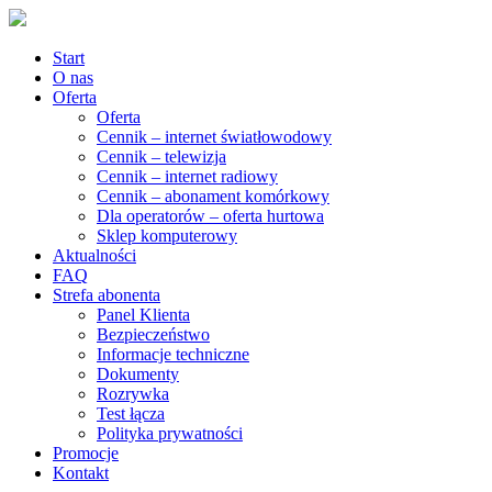
Start
O nas
Oferta
Oferta
Cennik – internet światłowodowy
Cennik – telewizja
Cennik – internet radiowy
Cennik – abonament komórkowy
Dla operatorów – oferta hurtowa
Sklep komputerowy
Aktualności
FAQ
Strefa abonenta
Panel Klienta
Bezpieczeństwo
Informacje techniczne
Dokumenty
Rozrywka
Test łącza
Polityka prywatności
Promocje
Kontakt