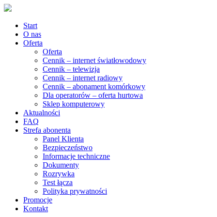
Start
O nas
Oferta
Oferta
Cennik – internet światłowodowy
Cennik – telewizja
Cennik – internet radiowy
Cennik – abonament komórkowy
Dla operatorów – oferta hurtowa
Sklep komputerowy
Aktualności
FAQ
Strefa abonenta
Panel Klienta
Bezpieczeństwo
Informacje techniczne
Dokumenty
Rozrywka
Test łącza
Polityka prywatności
Promocje
Kontakt