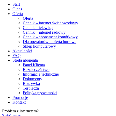
Start
O nas
Oferta
Oferta
Cennik – internet światłowodowy
Cennik – telewizja
Cennik – internet radiowy
Cennik – abonament komórkowy
Dla operatorów – oferta hurtowa
Sklep komputerowy
Aktualności
FAQ
Strefa abonenta
Panel Klienta
Bezpieczeństwo
Informacje techniczne
Dokumenty
Rozrywka
Test łącza
Polityka prywatności
Promocje
Kontakt
Problem z internetem?
Zgłoś awarię