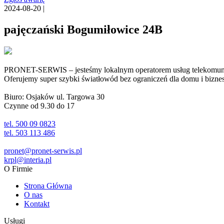
2024-08-20 |
pajęczański Bogumiłowice 24B
PRONET-SERWIS – jesteśmy lokalnym operatorem usług telekomunika
Oferujemy super szybki światłowód bez ograniczeń dla domu i biznesu 
Biuro: Osjaków ul. Targowa 30
Czynne od 9.30 do 17
tel. 500 09 0823
tel. 503 113 486
pronet@pronet-serwis.pl
krpl@interia.pl
O Firmie
Strona Główna
O nas
Kontakt
Usługi