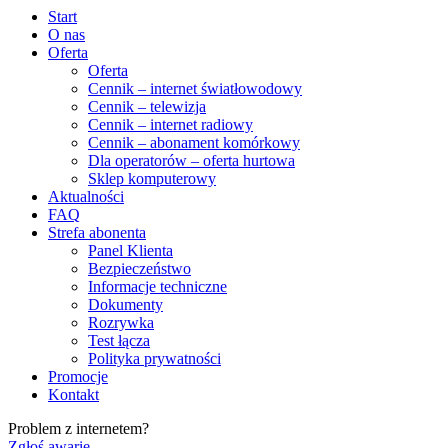
Start
O nas
Oferta
Oferta
Cennik – internet światłowodowy
Cennik – telewizja
Cennik – internet radiowy
Cennik – abonament komórkowy
Dla operatorów – oferta hurtowa
Sklep komputerowy
Aktualności
FAQ
Strefa abonenta
Panel Klienta
Bezpieczeństwo
Informacje techniczne
Dokumenty
Rozrywka
Test łącza
Polityka prywatności
Promocje
Kontakt
Problem z internetem?
Zgłoś awarię