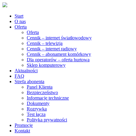
Start
O nas
Oferta
Oferta
Cennik – internet światłowodowy
Cennik – telewizja
Cennik – internet radiowy
Cennik – abonament komórkowy
Dla operatorów – oferta hurtowa
Sklep komputerowy
Aktualności
FAQ
Strefa abonenta
Panel Klienta
Bezpieczeństwo
Informacje techniczne
Dokumenty
Rozrywka
Test łącza
Polityka prywatności
Promocje
Kontakt