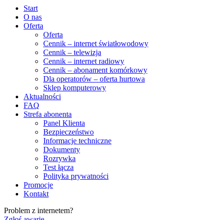
Start
O nas
Oferta
Oferta
Cennik – internet światłowodowy
Cennik – telewizja
Cennik – internet radiowy
Cennik – abonament komórkowy
Dla operatorów – oferta hurtowa
Sklep komputerowy
Aktualności
FAQ
Strefa abonenta
Panel Klienta
Bezpieczeństwo
Informacje techniczne
Dokumenty
Rozrywka
Test łącza
Polityka prywatności
Promocje
Kontakt
Problem z internetem?
Zgłoś awarię