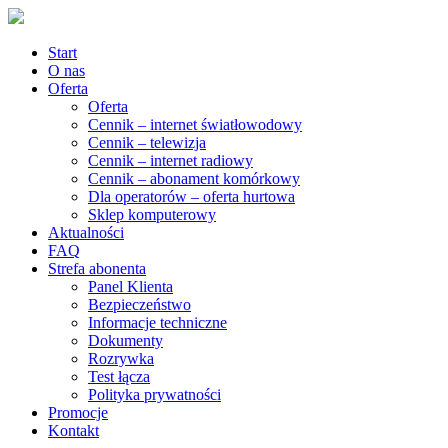
Start
O nas
Oferta
Oferta
Cennik – internet światłowodowy
Cennik – telewizja
Cennik – internet radiowy
Cennik – abonament komórkowy
Dla operatorów – oferta hurtowa
Sklep komputerowy
Aktualności
FAQ
Strefa abonenta
Panel Klienta
Bezpieczeństwo
Informacje techniczne
Dokumenty
Rozrywka
Test łącza
Polityka prywatności
Promocje
Kontakt