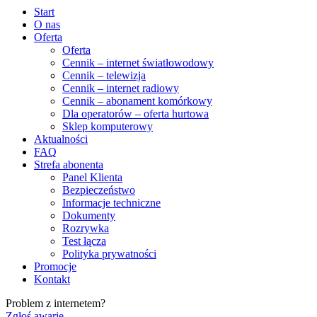
Start
O nas
Oferta
Oferta
Cennik – internet światłowodowy
Cennik – telewizja
Cennik – internet radiowy
Cennik – abonament komórkowy
Dla operatorów – oferta hurtowa
Sklep komputerowy
Aktualności
FAQ
Strefa abonenta
Panel Klienta
Bezpieczeństwo
Informacje techniczne
Dokumenty
Rozrywka
Test łącza
Polityka prywatności
Promocje
Kontakt
Problem z internetem?
Zgłoś awarię