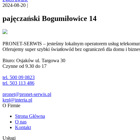
2024-08-20 |
pajęczański Bogumiłowice 14
PRONET-SERWIS – jesteśmy lokalnym operatorem usług telekomunika
Oferujemy super szybki światłowód bez ograniczeń dla domu i biznesu 
Biuro: Osjaków ul. Targowa 30
Czynne od 9.30 do 17
tel. 500 09 0823
tel. 503 113 486
pronet@pronet-serwis.pl
krpl@interia.pl
O Firmie
Strona Główna
O nas
Kontakt
Usługi