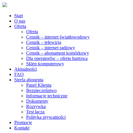
Start
O nas
Oferta
Oferta
Cennik – internet światłowodowy
Cennik – telewizja
Cennik – internet radiowy
Cennik – abonament komórkowy
Dla operatorów – oferta hurtowa
Sklep komputerowy
Aktualności
FAQ
Strefa abonenta
Panel Klienta
Bezpieczeństwo
Informacje techniczne
Dokumenty
Rozrywka
Test łącza
Polityka prywatności
Promocje
Kontakt