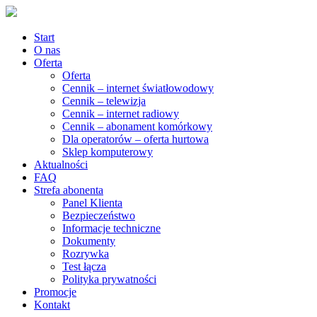
Start
O nas
Oferta
Oferta
Cennik – internet światłowodowy
Cennik – telewizja
Cennik – internet radiowy
Cennik – abonament komórkowy
Dla operatorów – oferta hurtowa
Sklep komputerowy
Aktualności
FAQ
Strefa abonenta
Panel Klienta
Bezpieczeństwo
Informacje techniczne
Dokumenty
Rozrywka
Test łącza
Polityka prywatności
Promocje
Kontakt