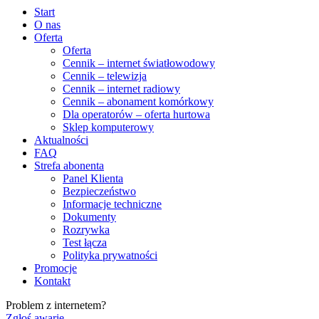
Start
O nas
Oferta
Oferta
Cennik – internet światłowodowy
Cennik – telewizja
Cennik – internet radiowy
Cennik – abonament komórkowy
Dla operatorów – oferta hurtowa
Sklep komputerowy
Aktualności
FAQ
Strefa abonenta
Panel Klienta
Bezpieczeństwo
Informacje techniczne
Dokumenty
Rozrywka
Test łącza
Polityka prywatności
Promocje
Kontakt
Problem z internetem?
Zgłoś awarię