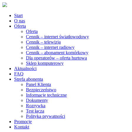
Start
O nas
Oferta
Oferta
Cennik – internet światłowodowy
Cennik – telewizja
Cennik – internet radiowy
Cennik – abonament komórkowy
Dla operatorów – oferta hurtowa
Sklep komputerowy
Aktualności
FAQ
Strefa abonenta
Panel Klienta
Bezpieczeństwo
Informacje techniczne
Dokumenty
Rozrywka
Test łącza
Polityka prywatności
Promocje
Kontakt