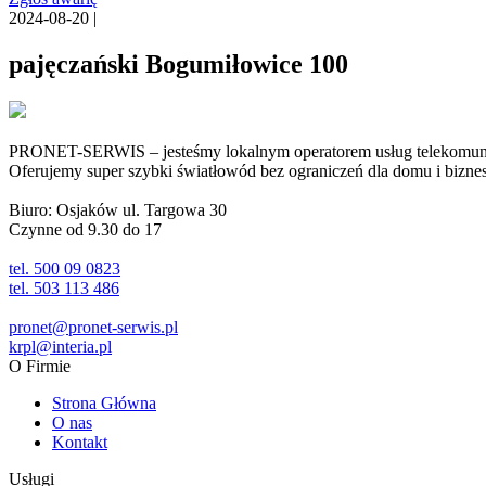
2024-08-20 |
pajęczański Bogumiłowice 100
PRONET-SERWIS – jesteśmy lokalnym operatorem usług telekomunika
Oferujemy super szybki światłowód bez ograniczeń dla domu i biznesu 
Biuro: Osjaków ul. Targowa 30
Czynne od 9.30 do 17
tel. 500 09 0823
tel. 503 113 486
pronet@pronet-serwis.pl
krpl@interia.pl
O Firmie
Strona Główna
O nas
Kontakt
Usługi