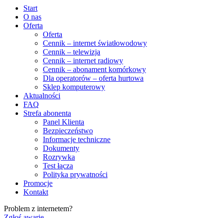
Start
O nas
Oferta
Oferta
Cennik – internet światłowodowy
Cennik – telewizja
Cennik – internet radiowy
Cennik – abonament komórkowy
Dla operatorów – oferta hurtowa
Sklep komputerowy
Aktualności
FAQ
Strefa abonenta
Panel Klienta
Bezpieczeństwo
Informacje techniczne
Dokumenty
Rozrywka
Test łącza
Polityka prywatności
Promocje
Kontakt
Problem z internetem?
Zgłoś awarię