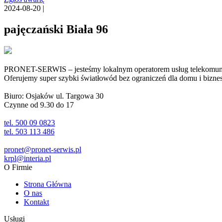
2024-08-20 |
pajęczański Biała 96
PRONET-SERWIS – jesteśmy lokalnym operatorem usług telekomunika
Oferujemy super szybki światłowód bez ograniczeń dla domu i biznesu 
Biuro: Osjaków ul. Targowa 30
Czynne od 9.30 do 17
tel. 500 09 0823
tel. 503 113 486
pronet@pronet-serwis.pl
krpl@interia.pl
O Firmie
Strona Główna
O nas
Kontakt
Usługi