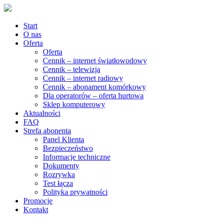
Start
O nas
Oferta
Oferta
Cennik – internet światłowodowy
Cennik – telewizja
Cennik – internet radiowy
Cennik – abonament komórkowy
Dla operatorów – oferta hurtowa
Sklep komputerowy
Aktualności
FAQ
Strefa abonenta
Panel Klienta
Bezpieczeństwo
Informacje techniczne
Dokumenty
Rozrywka
Test łącza
Polityka prywatności
Promocje
Kontakt