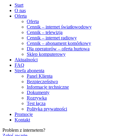
Start
O nas
Oferta
Oferta
Cennik – internet światłowodowy
Cennik – telewizja
Cennik – internet radiowy
Cennik – abonament komórkowy
Dla operatorów – oferta hurtowa
Sklep komputerowy
Aktualności
FAQ
Strefa abonenta
Panel Klienta
Bezpieczeństwo
Informacje techniczne
Dokumenty
Rozrywka
Test łącza
Polityka prywatności
Promocje
Kontakt
Problem z internetem?
Zgłoś awarię