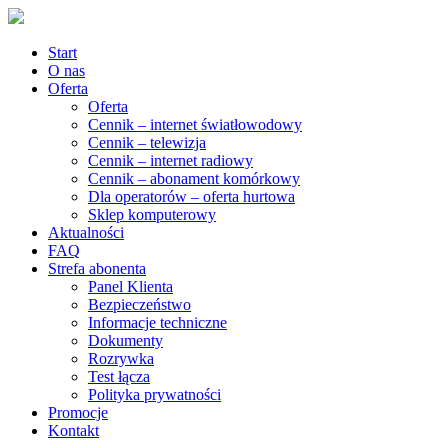
Start
O nas
Oferta
Oferta
Cennik – internet światłowodowy
Cennik – telewizja
Cennik – internet radiowy
Cennik – abonament komórkowy
Dla operatorów – oferta hurtowa
Sklep komputerowy
Aktualności
FAQ
Strefa abonenta
Panel Klienta
Bezpieczeństwo
Informacje techniczne
Dokumenty
Rozrywka
Test łącza
Polityka prywatności
Promocje
Kontakt