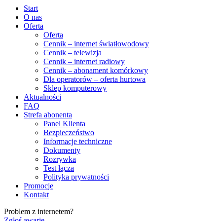
Start
O nas
Oferta
Oferta
Cennik – internet światłowodowy
Cennik – telewizja
Cennik – internet radiowy
Cennik – abonament komórkowy
Dla operatorów – oferta hurtowa
Sklep komputerowy
Aktualności
FAQ
Strefa abonenta
Panel Klienta
Bezpieczeństwo
Informacje techniczne
Dokumenty
Rozrywka
Test łącza
Polityka prywatności
Promocje
Kontakt
Problem z internetem?
Zgłoś awarię