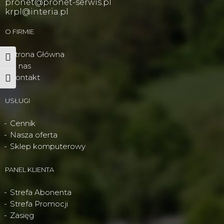
pronet@pronet-serwis.pl
krpl@interia.pl
O FIRMIE
Strona Główna
Wysoki kontrast
O nas
Kontakt
Powiększ tekst
USŁUGI
Cennik
Nasza oferta
Sklep komputerowy
PANEL KLIENTA
Strefa Abonenta
Strefa Promocji
Zasięg