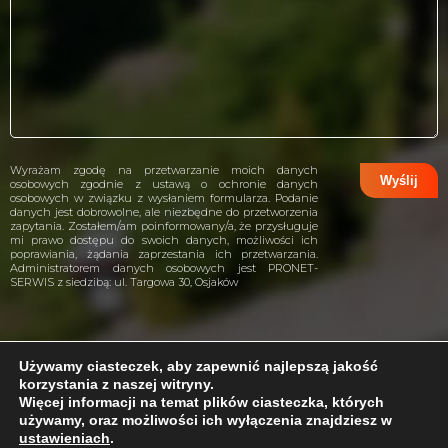
Wyrażam zgodę na przetwarzanie moich danych
osobowych zgodnie z ustawą o ochronie danych
osobowych w związku z wysłaniem formularza. Podanie
danych jest dobrowolne, ale niezbędne do przetworzenia
zapytania. Zostałem/am poinformowany/a, że przysługuje
mi prawo dostępu do swoich danych, możliwości ich
poprawiania, żądania zaprzestania ich przetwarzania.
Administratorem danych osobowych jest PRONET-
SERWIS z siedzibą: ul. Targowa 30, Osjaków
Używamy ciasteczek, aby zapewnić najlepszą jakość
korzystania z naszej witryny.
projekt i wykonanie:
CreativeHeads.pl
Więcej informacji na temat plików ciasteczka, których
używamy, oraz możliwości ich wyłączenia znajdziesz w
ustawieniach
.
Problem z internetem?