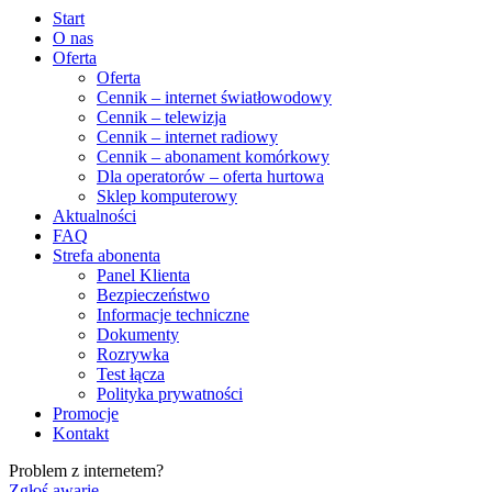
Start
O nas
Oferta
Oferta
Cennik – internet światłowodowy
Cennik – telewizja
Cennik – internet radiowy
Cennik – abonament komórkowy
Dla operatorów – oferta hurtowa
Sklep komputerowy
Aktualności
FAQ
Strefa abonenta
Panel Klienta
Bezpieczeństwo
Informacje techniczne
Dokumenty
Rozrywka
Test łącza
Polityka prywatności
Promocje
Kontakt
Problem z internetem?
Zgłoś awarię