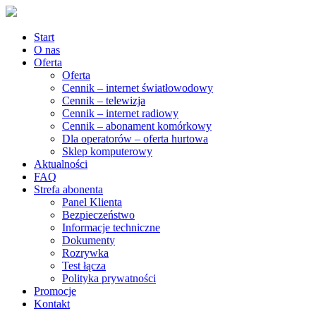
Start
O nas
Oferta
Oferta
Cennik – internet światłowodowy
Cennik – telewizja
Cennik – internet radiowy
Cennik – abonament komórkowy
Dla operatorów – oferta hurtowa
Sklep komputerowy
Aktualności
FAQ
Strefa abonenta
Panel Klienta
Bezpieczeństwo
Informacje techniczne
Dokumenty
Rozrywka
Test łącza
Polityka prywatności
Promocje
Kontakt