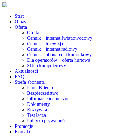
Start
O nas
Oferta
Oferta
Cennik – internet światłowodowy
Cennik – telewizja
Cennik – internet radiowy
Cennik – abonament komórkowy
Dla operatorów – oferta hurtowa
Sklep komputerowy
Aktualności
FAQ
Strefa abonenta
Panel Klienta
Bezpieczeństwo
Informacje techniczne
Dokumenty
Rozrywka
Test łącza
Polityka prywatności
Promocje
Kontakt