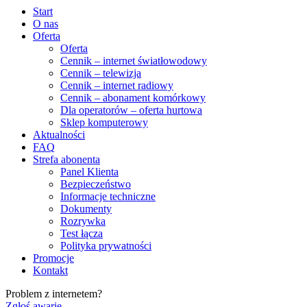
Start
O nas
Oferta
Oferta
Cennik – internet światłowodowy
Cennik – telewizja
Cennik – internet radiowy
Cennik – abonament komórkowy
Dla operatorów – oferta hurtowa
Sklep komputerowy
Aktualności
FAQ
Strefa abonenta
Panel Klienta
Bezpieczeństwo
Informacje techniczne
Dokumenty
Rozrywka
Test łącza
Polityka prywatności
Promocje
Kontakt
Problem z internetem?
Zgłoś awarię