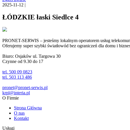
2025-11-12 |
ŁÓDZKIE łaski Siedlce 4
PRONET-SERWIS – jesteśmy lokalnym operatorem usług telekomunika
Oferujemy super szybki światłowód bez ograniczeń dla domu i biznesu 
Biuro: Osjaków ul. Targowa 30
Czynne od 9.30 do 17
tel. 500 09 0823
tel. 503 113 486
pronet@pronet-serwis.pl
krpl@interia.pl
O Firmie
Strona Główna
O nas
Kontakt
Usługi