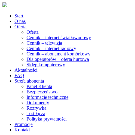
Start
O nas
Oferta
Oferta
Cennik – internet światłowodowy
Cennik – telewizja
Cennik – internet radiowy
Cennik – abonament komórkowy
Dla operatorów – oferta hurtowa
Sklep komputerowy
Aktualności
FAQ
Strefa abonenta
Panel Klienta
Bezpieczeństwo
Informacje techniczne
Dokumenty
Rozrywka
Test łącza
Polityka prywatności
Promocje
Kontakt