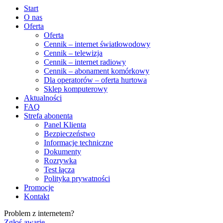
Start
O nas
Oferta
Oferta
Cennik – internet światłowodowy
Cennik – telewizja
Cennik – internet radiowy
Cennik – abonament komórkowy
Dla operatorów – oferta hurtowa
Sklep komputerowy
Aktualności
FAQ
Strefa abonenta
Panel Klienta
Bezpieczeństwo
Informacje techniczne
Dokumenty
Rozrywka
Test łącza
Polityka prywatności
Promocje
Kontakt
Problem z internetem?
Zgłoś awarię